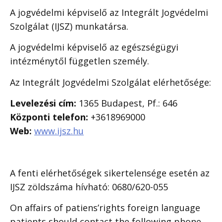
A jogvédelmi képviselő az Integrált Jogvédelmi
Szolgálat (IJSZ) munkatársa.
A jogvédelmi képviselő az egészségügyi
intézménytől független személy.
Az Integrált Jogvédelmi Szolgálat elérhetősége:
Levelezési cím:
1365 Budapest, Pf.: 646
Központi telefon:
+3618969000
Web:
www.ijsz.hu
A fenti elérhetőségek sikertelensége esetén az
IJSZ zöldszáma hívható: 0680/620-055
On affairs of patiens’rights foreign language
patients should contact the following phone