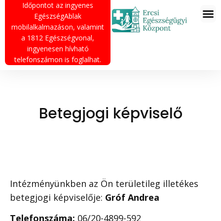
Időpontot az ingyenes
EgészségAblak
mobilalkalmazáson, valamint
a 1812 Egészségvonal,
ingyenesen hívható
telefonszámon is foglalhat.
Betegjogi képviselő
Intézményünkben az Ön területileg illetékes
betegjogi képviselője:
Gróf Andrea
Telefonszáma:
06/20-4899-592