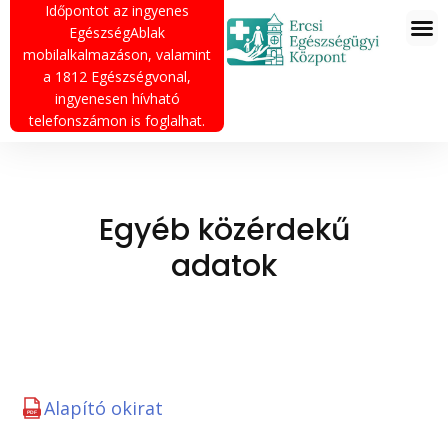
Időpontot az ingyenes
EgészségAblak
mobilalkalmazáson, valamint
a 1812 Egészségvonal,
ingyenesen hívható
telefonszámon is foglalhat.
Egyéb közérdekű
adatok
Alapító okirat